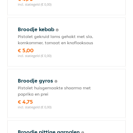
incl. statiegeld (€ 0,00)
Broodje kebab
Pistolet gekruid lams gehakt met sla,
komkommer, tomaat en knoflooksaus
€ 5,00
incl. statiegeld (€ 0,00)
Broodje gyros
Pistolet huisgemaakte shoarma met
paprika en prei
€ 4,75
incl. statiegeld (€ 0,00)
Broodje pittige garnalen