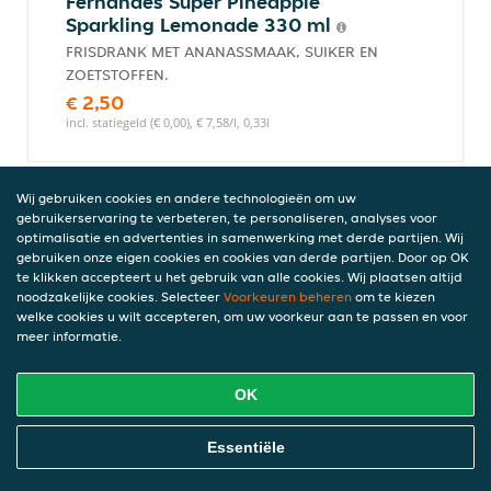
Fernandes Super Pineapple
Sparkling Lemonade 330 ml
FRISDRANK MET ANANASSMAAK, SUIKER EN
ZOETSTOFFEN.
€ 2,50
incl. statiegeld (€ 0,00), € 7,58/l, 0,33l
Wij gebruiken cookies en andere technologieën om uw
Fernandes Red Grape Blik 0,33 L
gebruikerservaring te verbeteren, te personaliseren, analyses voor
optimalisatie en advertenties in samenwerking met derde partijen. Wij
gebruiken onze eigen cookies en cookies van derde partijen. Door op OK
FRISDRANK MET DRUIVENSMAAK, SUIKER EN
te klikken accepteert u het gebruik van alle cookies. Wij plaatsen altijd
ZOETSTOFFEN.
noodzakelijke cookies. Selecteer
Voorkeuren beheren
om te kiezen
€ 2,50
welke cookies u wilt accepteren, om uw voorkeur aan te passen en voor
incl. statiegeld (€ 0,00), € 7,58/l, 0,33l
meer informatie.
OK
Fernandes Green Punch Sparkling
Online Eten Bestellen
Lemonade 330 ml
Essentiële
FRISDRANK MET VRUCHTENSMAAK, SUIKER