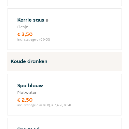
Kerrie saus
Flesje
€ 3,50
incl. statiegeld (€ 0,00)
Koude dranken
Spa blauw
Platwater
€ 2,50
incl. statiegeld (€ 0,00), € 7,46/l, 0,34l