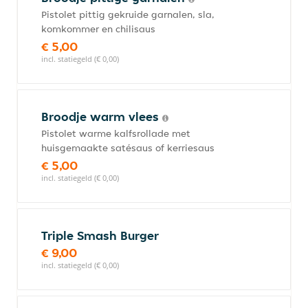
Pistolet pittig gekruide garnalen, sla,
komkommer en chilisaus
€ 5,00
incl. statiegeld (€ 0,00)
Broodje warm vlees
Pistolet warme kalfsrollade met
huisgemaakte satésaus of kerriesaus
€ 5,00
incl. statiegeld (€ 0,00)
Triple Smash Burger
€ 9,00
incl. statiegeld (€ 0,00)