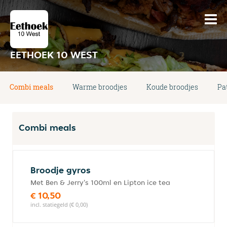
EETHOEK 10 WEST
Combi meals
Warme broodjes
Koude broodjes
Pa
Combi meals
Broodje gyros
Met Ben & Jerry's 100ml en Lipton ice tea
€ 10,50
incl. statiegeld (€ 0,00)