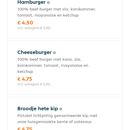
Hamburger
100% beef burger met sla, komkommer,
tomaat, mayonaise en ketchup
€ 4,50
incl. statiegeld (€ 0,00)
Cheeseburger
100% beef burger met kaas, sla,
komkommer, tomaat, mayonaise en
ketchup
€ 4,75
incl. statiegeld (€ 0,00)
Broodje hete kip
Pistolet lichtpittig gemarineerde kip met
onze huisgemaakte kerrie of satesaus
€ 4,75