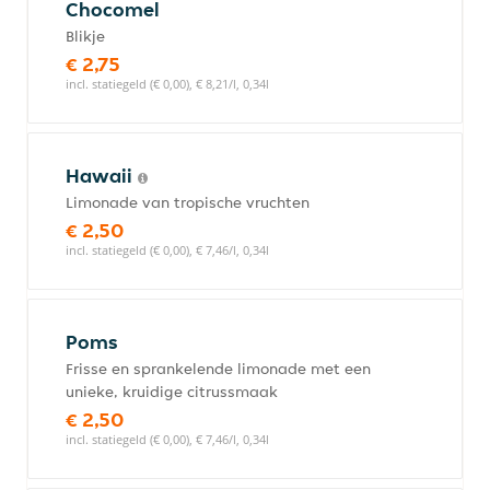
Chocomel
Blikje
€ 2,75
incl. statiegeld (€ 0,00), € 8,21/l, 0,34l
Hawaii
Limonade van tropische vruchten
€ 2,50
incl. statiegeld (€ 0,00), € 7,46/l, 0,34l
Poms
Frisse en sprankelende limonade met een
unieke, kruidige citrussmaak
€ 2,50
incl. statiegeld (€ 0,00), € 7,46/l, 0,34l