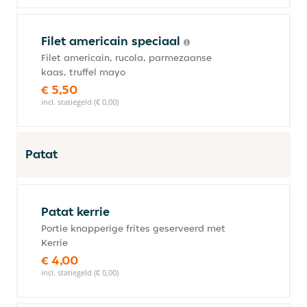
Filet americain speciaal
Filet americain, rucola, parmezaanse
kaas, truffel mayo
€ 5,50
incl. statiegeld (€ 0,00)
Patat
Patat kerrie
Portie knapperige frites geserveerd met
Kerrie
€ 4,00
incl. statiegeld (€ 0,00)