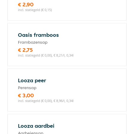
€ 2,90
incl. statiegeld (€ 0,15)
Oasis framboos
Frambozensap
€ 2,75
incl. statiegeld (€ 0,00), € 8,21/l, 0,34l
Looza peer
Perensap
€ 3,00
incl. statiegeld (€ 0,00), € 8,96/l, 0,34l
Looza aardbei
Aarbeiensap